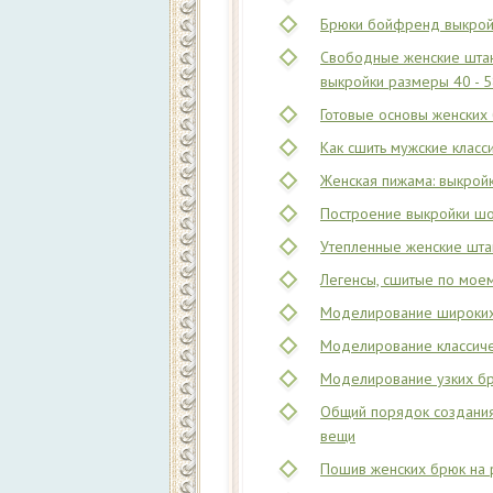
Брюки бойфренд выкрой
Свободные женские штан
выкройки размеры 40 - 
Готовые основы женских 
Как сшить мужские класс
Женская пижама: выкрой
Построение выкройки ш
Утепленные женские шта
Легенсы, сшитые по мое
Моделирование широких 
Моделирование классич
Моделирование узких б
Общий порядок создания
вещи
Пошив женских брюк на 