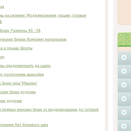
ка
ы на резинке. Моделирование, пошив, готовые
58
брюк. Размеры 40 - 58
ические брюки. Комплект материалов
ка и пошив. Шорты
орт
ны смоделировать да сшить
му построению выкройки
брюк типа "Марлен"
еских брюк дудочки
рюк дудочки
 прямых женских брюк от моделирования до готовой
резинке без бокового шва