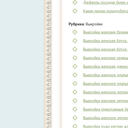
Дефекты посадки брюк и
Какие мерки понадобятс
Рубрика
: Выкройки
Выкройка женские брюки 
Выкройка женская блуза
Выкройка женская блуза 
Выкройка женские прямые
Выкройка женская джинсо
Выкройка женское платье
Выкройка женское платье
Выкройка женское летнее
Выкройка женские летние
Выкройка трикотажные б
Выкройка женское летнее
Выкройка худи реглан дл