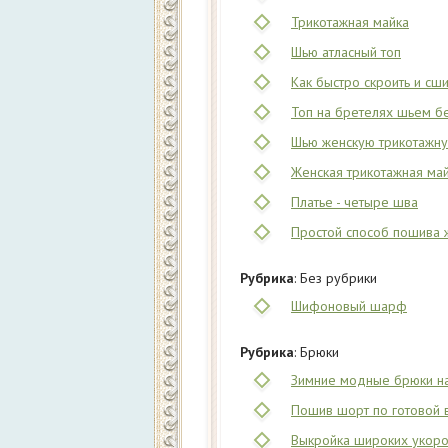
Трикотажная майка
Шью атласный топ
Как быстро скроить и сш
Топ на бретелях шьем б
Шью женскую трикотажну
Женская трикотажная май
Платье - четыре шва
Простой способ пошива ж
Рубрика
: Без рубрики
Шифоновый шарф
Рубрика
: Брюки
Зимние модные брюки н
Пошив шорт по готовой 
Выкройка широких укор