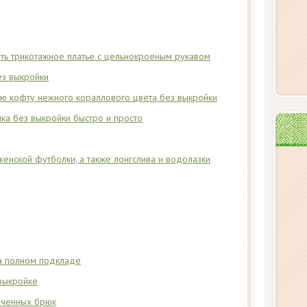
ить трикотажное платье с цельнокроеным рукавом
ез выкройки
ю кофту нежного кораллового цвета без выкройки
ка без выкройки быстро и просто
енской футболки, а также лонгслива и водолазки
а полном подкладе
выкройке
оченных брюк