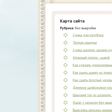
Карта сайта
Рубрика
: Без выкройки
Сумка для ноутбука
Теплая накидка
Сумка шоппер своими р
Атласный платок - шарф
Как сделать декоративны
Как сшить шапку из трик
Как сшить простые чехлы
Длинное шифоновое плат
Широкий топ из штапеля 
Халат с запахом без вык
Выкройка женских низких