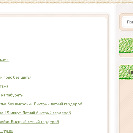
уками
Ка
й пояс без шитья
отажа
 на табуреты
ье без выкройки. Быстрый летний гардероб
за 15 минут. Летний быстрый гардероб
ройки. Быстрый летний гардероб
 трусов