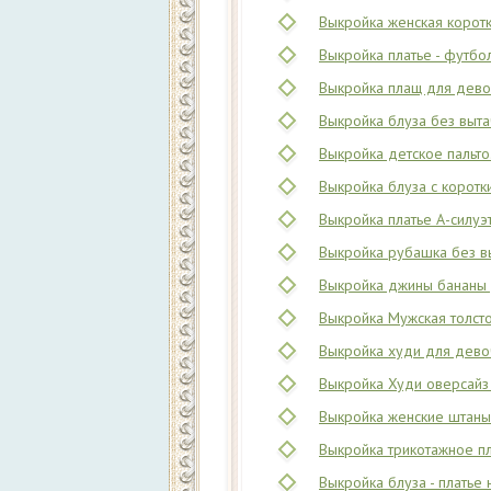
Выкройка женская коротка
Выкройка платье - футбол
Выкройка плащ для девоч
Выкройка блуза без выта
Выкройка детское пальто.
Выкройка блуза с коротк
Выкройка платье А-силуэт
Выкройка рубашка без вы
Выкройка джины бананы 
Выкройка Мужская толсто
Выкройка худи для девоч
Выкройка Худи оверсайз 
Выкройка женские штаны
Выкройка трикотажное пл
Выкройка блуза - платье 