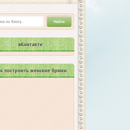
Найти
вКонтакте
к построить женские брюки