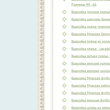
Размеры 44 - 66
Выкройка детское платье,
Выкройка широкие брюки
Выкройка платье трикота
Выкройка Мужские бридж
Выкройка платье из попл
Выкройка платье - сараф
Выкройка летнее платье.
Выкройка женский полуко
Выкройка женские шорты 
Выкройка Мужская футбо
Выкройка Мужская рабоч
Выкройка Мужская футбол
Выкройка женская футбол
Выкройка штаны на лямках