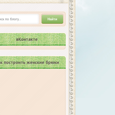
Найти
вКонтакте
к построить женские брюки