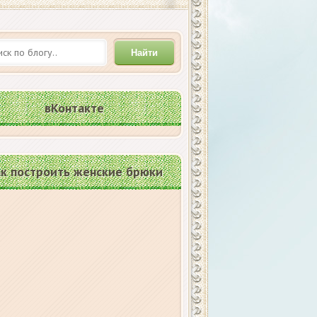
Найти
вКонтакте
к построить женские брюки