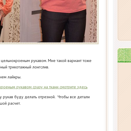
с цельнокроеным рукавом. Мне такой вариант тоже
бный трикотажный лонгслив.
ием лайкры.
кроеным рукавом сразу на ткани смотрите здесь
у рукав буду делать отрезной. Чтобы все детали
шой расчет.