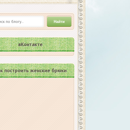
Найти
вКонтакте
к построить женские брюки