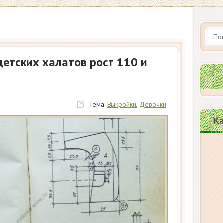
етских халатов рост 110 и
Тема:
Выкройки
,
Девочки
Ка