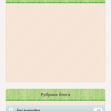
Рубрики блога
Без выкройки
19