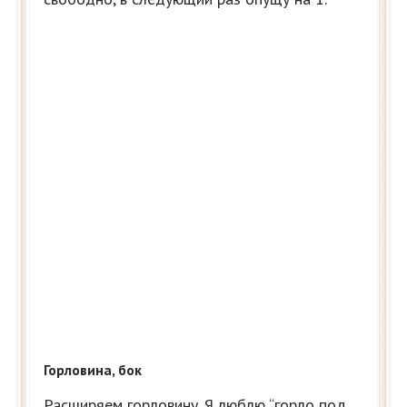
Горловина, бок
Расширяем горловину. Я люблю “горло под