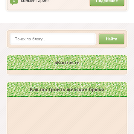
комментариев
Подробнее
0
Найти
вКонтакте
Как построить женские брюки