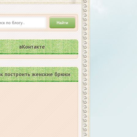
Найти
вКонтакте
к построить женские брюки