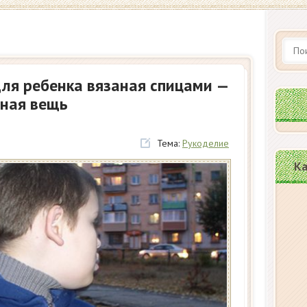
ля ребенка вязаная спицами —
бная вещь
Тема:
Рукоделие
Ка