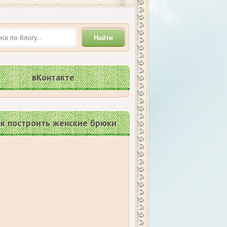
Найти
вКонтакте
к построить женские брюки