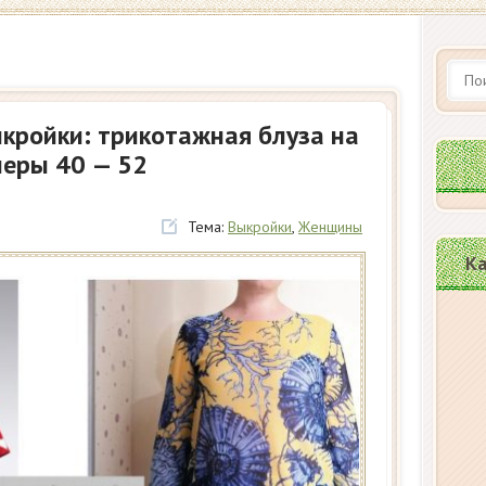
кройки: трикотажная блуза на
меры 40 — 52
Тема:
Выкройки
,
Женщины
Ка