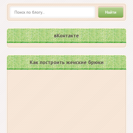
Найти
вКонтакте
Как построить женские брюки