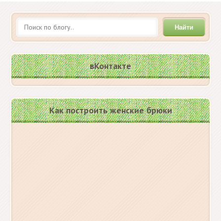
Найти
вКонтакте
Как построить женские брюки