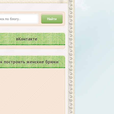
Найти
вКонтакте
к построить женские брюки