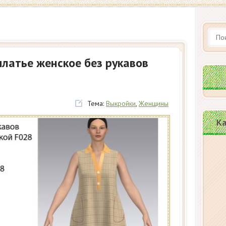
латье женское без рукавов
Тема:
Выкройки
,
Женщины
Ка