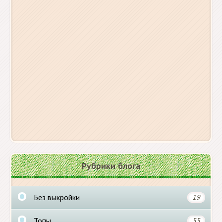
Рубрики блога
Без выкройки
19
Топы
55