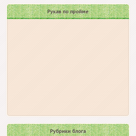
Рукав по пройме
Рубрики блога