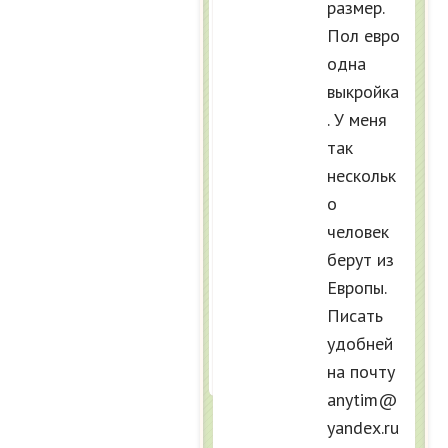
размер.
Пол евро
одна
выкройка
. У меня
так
нескольк
о
человек
берут из
Европы.
Писать
удобней
на почту
anytim@
yandex.ru