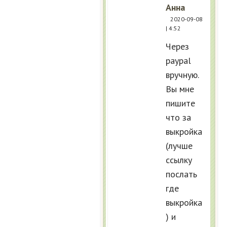
Анна
2020-09-08
| 4:52
Через
pay­pal
вручную.
Вы мне
пишите
что за
выкройка
(лучше
ссылку
послать
где
выкройка
) и