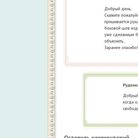
Добрый день,
Скажите пожалуйс
пришивается рука
боковой шов изд
уже сделанным б
объяснить..
Заранее спасибо!
Руденк
Добрый.
когда о
свобод
Оставить комментарий