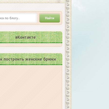
Найти
вКонтакте
к построить женские брюки