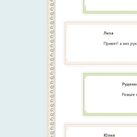
Лиза
Привет! а низ ру
Руденк
Режьте 
Юлия