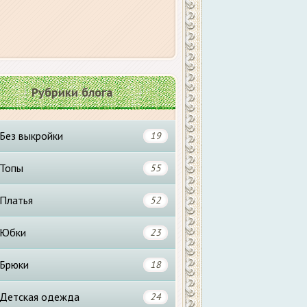
Рубрики блога
Без выкройки
19
Топы
55
Платья
52
Юбки
23
Брюки
18
Детская одежда
24