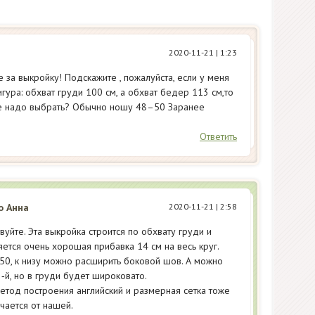
2020-11-21
| 1:23
 за выкройку! Подскажите , пожалуйста, если у меня
гура: обхват груди 100 см, а обхват бедер 113 см,то
е надо выбрать? Обычно ношу 48–50 Заранее
Ответить
о Анна
2020-11-21
| 2:58
вуйте. Эта выкройка строится по обхвату груди и
ется очень хорошая прибавка 14 см на весь круг.
50, к низу можно расширить боковой шов. А можно
2‑й, но в груди будет широковато.
етод построения английский и размерная сетка тоже
ичается от нашей.