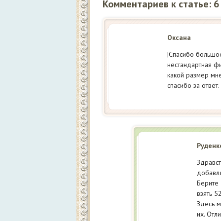
Комментариев к статье: 6
Оксана
|Спасибо большое
нестандартная фи
какой размер мн
спасибо за ответ.
Руденк
Здравст
добавля
Берите 
взять 5
Здесь м
их. Отл