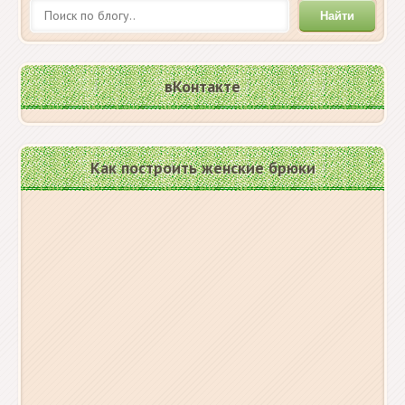
Найти
вКонтакте
Как построить женские брюки