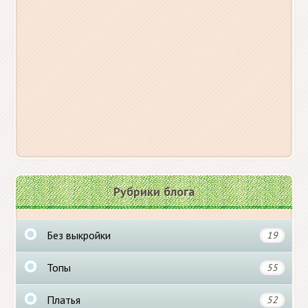
Рубрики блога
Без выкройки
19
Топы
55
Платья
52