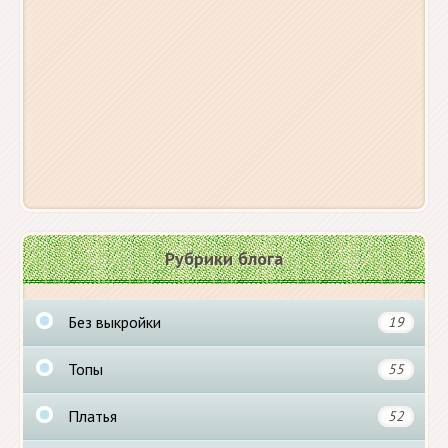
Рубрики блога
Без выкройки
19
Топы
55
Платья
52