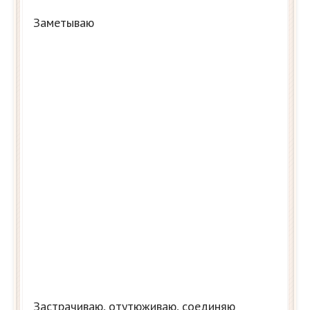
Заметываю
Застрачиваю, отутюживаю, соединяю