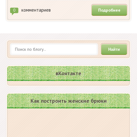
комментариев
Подробнее
0
Найти
вКонтакте
Как построить женские брюки