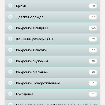
Брюки
18
Детская одежда
24
Выкройки Женщины
166
Женщины размеры 60+
29
Выкройки Девочки
74
Выкройки Мужчины
40
Выкройки Мальчики
30
Выкройки Новорожденные
7
Рукоделие
21
Где искать выкройку?? Я оплатил, а она не пришла