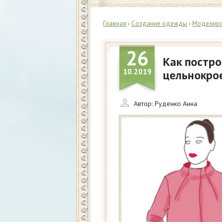
Главная
›
Создание одежды
›
Моделир
26
Как постро
10.2019
цельнокро
Автор:
Руденко Анна