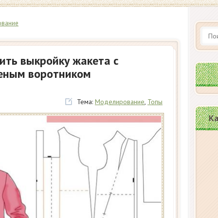
ование
ить выкройку жакета с
еным воротником
Тема:
Моделирование
,
Топы
Ка