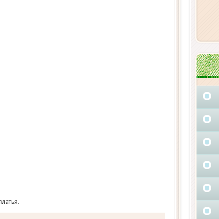
латья.