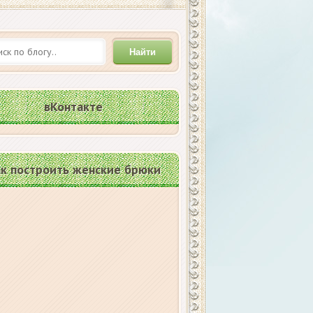
Найти
вКонтакте
к построить женские брюки